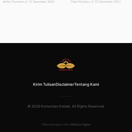
Aditia Purnomo
13 December 2020
Jibal Windiaz
22 December 2021
Kirim Tulisan
Disclaimer
Tentang Kami
© 2026 Komunitas Kretek. All Rights Reserved.
Dikembangkan oleh
Alifbata Digital