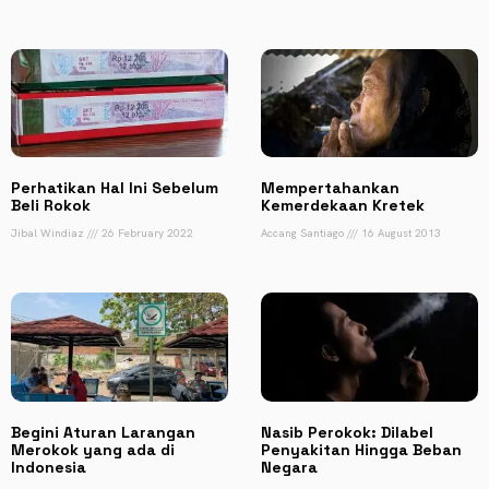
Perhatikan Hal Ini Sebelum
Mempertahankan
Beli Rokok
Kemerdekaan Kretek
Jibal Windiaz
26 February 2022
Accang Santiago
16 August 2013
Begini Aturan Larangan
Nasib Perokok: Dilabel
Merokok yang ada di
Penyakitan Hingga Beban
Indonesia
Negara