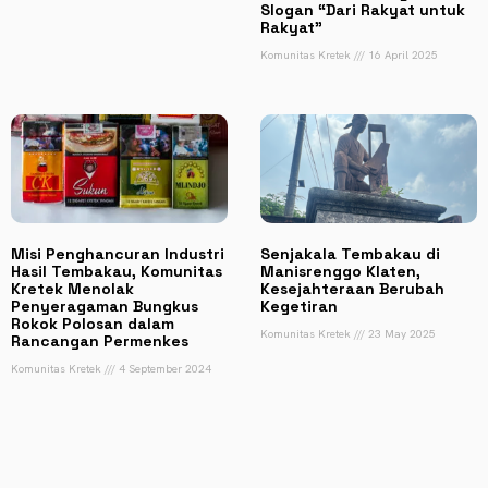
Slogan “Dari Rakyat untuk
Rakyat”
Komunitas Kretek
16 April 2025
Misi Penghancuran Industri
Senjakala Tembakau di
Hasil Tembakau, Komunitas
Manisrenggo Klaten,
Kretek Menolak
Kesejahteraan Berubah
Penyeragaman Bungkus
Kegetiran
Rokok Polosan dalam
Komunitas Kretek
23 May 2025
Rancangan Permenkes
Komunitas Kretek
4 September 2024