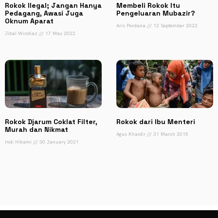
Rokok Ilegal; Jangan Hanya
Membeli Rokok Itu
Pedagang, Awasi Juga
Pengeluaran Mubazir?
Oknum Aparat
Aris Perdana
12 September 2022
Jibal Windiaz
17 May 2022
Rokok Djarum Coklat Filter,
Rokok dari Ibu Menteri
Murah dan Nikmat
Agus Khaidir
31 March 2015
Indi Hikami
30 January 2021