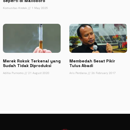
Seperti di Malioboro
Komunitas Kretek
1 May 2025
Merek Rokok Terkenal yang
Membedah Sesat Pikir
Sudah Tidak Diproduksi
Tulus Abadi
Aditia Purnomo
21 August 2020
Aris Perdana
26 February 2017