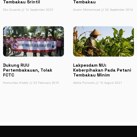
Tembakau Srintil
Tembakau
Eko Susanto
16 September 2023
Azami Mohammad
26 September 2016
Dukung RUU
Lakpesdam NU:
Pertembakauan, Tolak
Keberpihakan Pada Petani
FCTC
Tembakau Minim
Komunitas Kretek
23 February 2015
Aditia Purnomo
10 August 2021