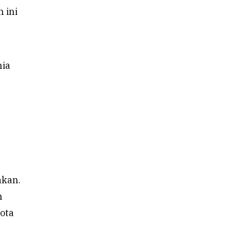
 ini
nia
akan.
n
uota