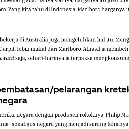
 memang ada. Hanya sialnya, harganya itu justru le
ro. Yang kita tahu di Indonesia, Marlboro harganya i
bekerja di Australia juga mengeluhkan hal itu. Men
Garpit, lebih mahal dari Marlboro. Alhasil ia membeli
 reward
saja, sehari-harinya ia terpaksa mengkonsum
pembatasan/pelarangan kretek
negara
merika, negara dengan produsen rokoknya, Philip Mo
nia–sekaligus negara yang menjadi sarang lahirnya