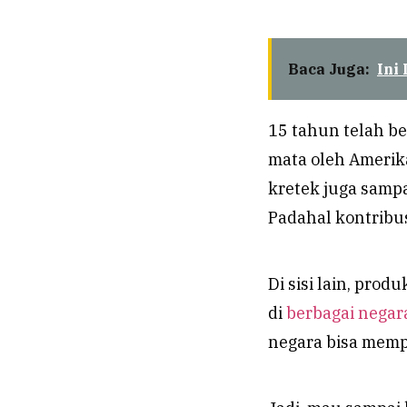
Baca Juga:
Ini
15 tahun telah be
mata oleh Amerika
kretek juga sampa
Padahal kontribus
Di sisi lain, pro
di
berbagai negar
negara bisa mempe