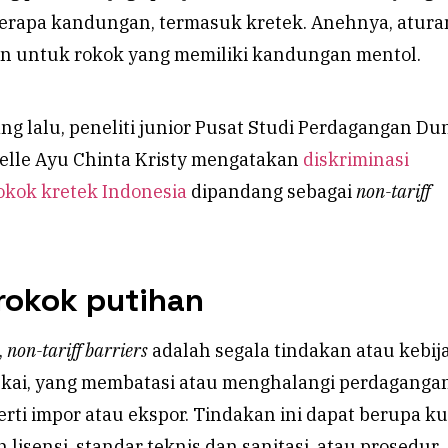
apa kandungan, termasuk kretek. Anehnya, aturan
an untuk rokok yang memiliki kandungan mentol.
ng lalu, peneliti junior Pusat Studi Perdagangan Du
elle Ayu Chinta Kristy mengatakan
diskriminasi
okok kretek Indonesia
dipandang sebagai
non-tariff
rokok putihan
,
non-tariff barriers
adalah segala tindakan atau kebij
 cukai, yang membatasi atau menghalangi perdaganga
erti impor atau ekspor. Tindakan ini dapat berupa k
 lisensi, standar teknis dan sanitasi, atau prosedur