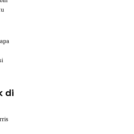
bih
tu
gapa
si
 di
rris