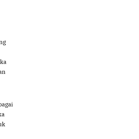
ang
ika
an
bagai
ka
uk