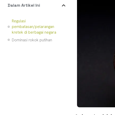
Dalam Artikel Ini
Regulasi
pembatasan/pelarangan
kretek di berbagai negara
Dominasi rokok putihan