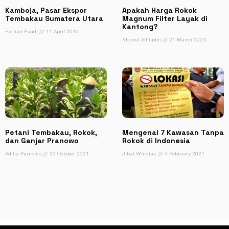
Kamboja, Pasar Ekspor
Apakah Harga Rokok
Tembakau Sumatera Utara
Magnum Filter Layak di
Kantong?
Farhan Fuadi
11 April 2016
Khoirul Atfifudin
21 March 2024
Petani Tembakau, Rokok,
Mengenal 7 Kawasan Tanpa
dan Ganjar Pranowo
Rokok di Indonesia
Aditia Purnomo
20 October 2021
Jibal Windiaz
4 February 2021