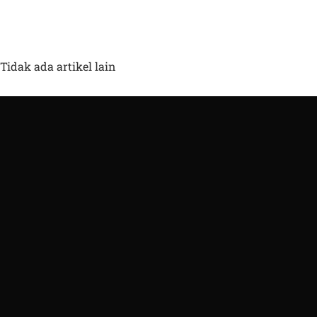
harus menderita pecah pembuluh darah
sudah tentu saya akan 
di kelopak
Lebih spesifik yaitu
Tidak ada artikel lain