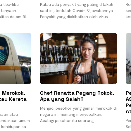
u tiba-tiba
Kalau ada penyakit yang paling ditakuti
Ro
rtanyaan:
saat ini, tentulah Covid-19 jawabannya.
se
itas dalam film
Penyakit yang diakibatkan oleh virus
kon
a yang
corona (SARS-CoV-2) ini telah menjadi
di
langsung
wabah di dunia. Banyak
ba
la
 Merokok,
Chef Renatta Pegang Rokok,
P
tau Kereta
Apa yang Salah?
A
P
Menjadi pesohor yang gemar merokok di
A
yaan atau
negara ini memang menyebalkan.
 kendaraan umum
Apalagi pesohor itu seorang
Pe
 kehidupan saya,
perempuan. Perlakuan diskriminatif dan
Se