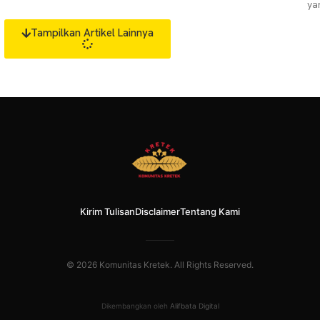
menjawab bus.
pandangan negatif terhadap perempuan
ya
terus saja dimainkan
pe
Tampilkan Artikel Lainnya
Ya
me
Kirim Tulisan
Disclaimer
Tentang Kami
© 2026 Komunitas Kretek. All Rights Reserved.
Dikembangkan oleh
Alifbata Digital