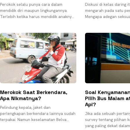
Perokok selalu punya cara dalam
Diskusi di kelas daring it
mendidik diri maupun lingkungannya.
mengarah pada satu pe
Terlebih ketika harus mendidik anaknya.
Mengapa adegan seksual
Seperti yang pernah dialami Entis
ditayangkan dengan car
Sutisna alias Sule dalam pengakuannya
sinematik? Sang dosen 
pada
menjawab dengan
Merokok Saat Berkendara,
Soal Kenyamanan
Apa Nikmatnya?
Pilih Bus Malam a
Api?
Pelindung kepala, jaket dan
perlengkapan berkendara lainnya sudah
Jika ada sebuah pertan
terpakai. Namun keselamatan Belva
survey tentang pilihan
tidak juga terjamin. Pria naas tersebut
yang paling dekat dalam