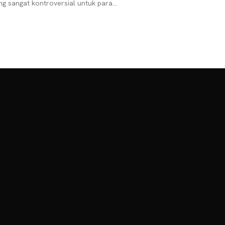
ng sangat kontroversial untuk para
rokok. Wali Kota Prabumulih, Ridho
hya menyebutkan bahwa dirinya akan
ncopot jabatan