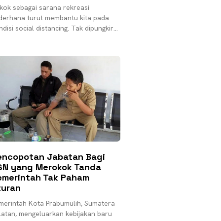
kok sebagai sarana rekreasi
derhana turut membantu kita pada
disi social distancing. Tak dipungkiri,
 tengah merebaknya wabah Covid-19,
nyak masyarakat mengalami stres
ntaran wabah
encopotan Jabatan Bagi
SN yang Merokok Tanda
emerintah Tak Paham
turan
merintah Kota Prabumulih, Sumatera
latan, mengeluarkan kebijakan baru