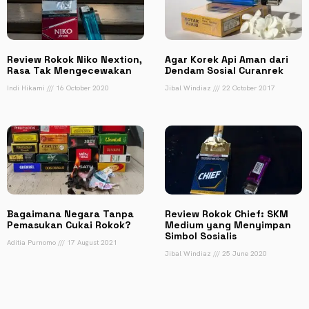
Review Rokok Niko Nextion,
Agar Korek Api Aman dari
Rasa Tak Mengecewakan
Dendam Sosial Curanrek
Indi Hikami
16 October 2020
Jibal Windiaz
22 October 2017
Bagaimana Negara Tanpa
Review Rokok Chief: SKM
Pemasukan Cukai Rokok?
Medium yang Menyimpan
Simbol Sosialis
Aditia Purnomo
17 August 2021
Jibal Windiaz
25 June 2020