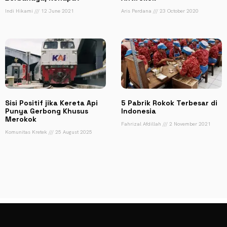
Indi Hikami
12 June 2021
Aris Perdana
23 October 2020
Sisi Positif jika Kereta Api
5 Pabrik Rokok Terbesar di
Punya Gerbong Khusus
Indonesia
Merokok
Fahrizal Afdillah
2 November 2021
Komunitas Kretek
25 August 2025