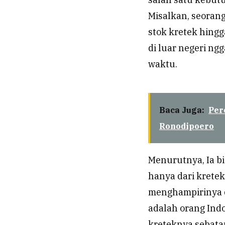
Misalkan, seoran
stok kretek hingg
di luar negeri n
waktu.
Baca Juga:
Per
Ronodipoero
Menurutnya, Ia b
hanya dari kretek
menghampirinya d
adalah orang Indo
kreteknya sebatan