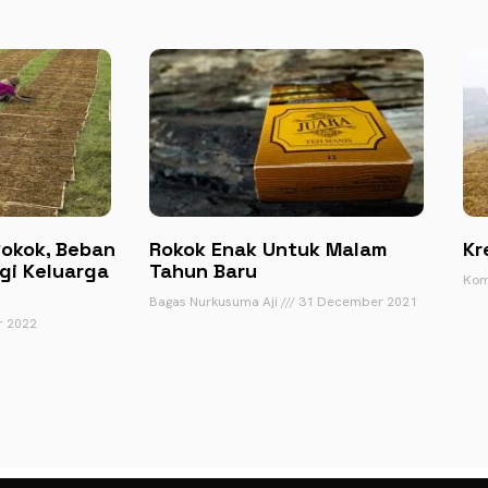
Rokok, Beban
Rokok Enak Untuk Malam
Kr
i Keluarga
Tahun Baru
Kom
u
Bagas Nurkusuma Aji
31 December 2021
r 2022