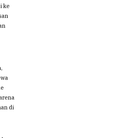
i ke
san
kan
,
ewa
ne
karena
man di