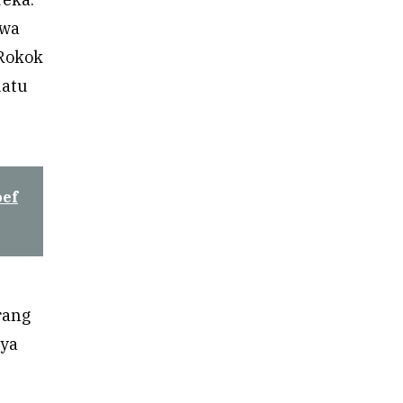
awa
“Rokok
uatu
oef
rang
aya