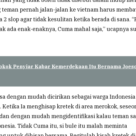
g teman pernah jalan-jalan ke vietnam harus memb
a 2 slop agar tidak kesulitan ketika berada di sana. 
ggak ada enak-enaknya, Cuma mahal saja,” ucapnya s
okok Penyiar Kabar Kemerdekaan Itu Bernama Joes
isa dengan mudah dicirikan sebagai warga Indonesia
. Ketika Ia menghisap kretek di area merokok, seseo
an dengan mudah mengidentifikasi kalau teman s
nesia. Tidak Cuma itu, si bule itu malah meminta
g untuk dihisap bersama. Begitulah kisah kretek di