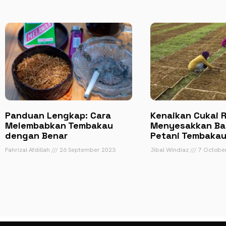
Panduan Lengkap: Cara
Kenaikan Cukai 
Melembabkan Tembakau
Menyesakkan Bag
dengan Benar
Petani Tembaka
Fahrizal Afdillah
26 September 2023
Jibal Windiaz
7 Octobe