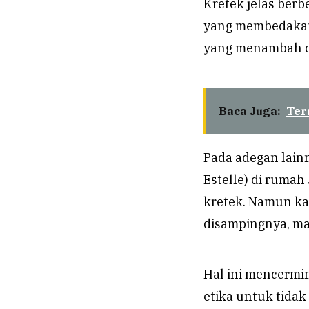
Kretek jelas berb
yang membedakan
yang menambah ci
Baca Juga:
Ter
Pada adegan lain
Estelle) di rumah
kretek. Namun k
disampingnya, ma
Hal ini mencermi
etika untuk tida