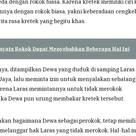
eda dengan rokok biasa. Karena kretek memiliki ciri
nya dengan rokok biasa, yakni keberadaan cengke
ta rasa kretek yang begitu khas.
nyata Rokok Dapat Menyebabkan Beberapa Hal Ini
nya, ditampilkan Dewa yang duduk di samping Laras 
 Jaya, lalu meminta izin untuk menyalakan sebatang
arena Laras memintannya untuk tidak merokok
ka Dewa pun urung membakar kretek tersebut.
nkan bagaimana Dewa sebagai perokok, tetap memili
k melanggar hak Laras yang tidak merokok. Hal-hal 