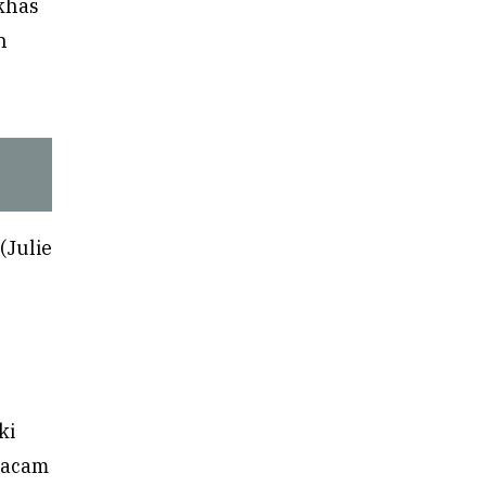
 khas
h
(Julie
ki
macam