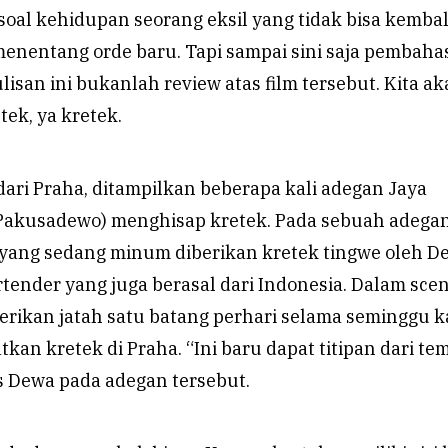
a soal kehidupan seorang eksil yang tidak bisa kembal
menentang orde baru. Tapi sampai sini saja pembaha
lisan ini bukanlah review atas film tersebut. Kita a
tek, ya kretek.
dari Praha, ditampilkan beberapa kali adegan Jaya
Pakusadewo) menghisap kretek. Pada sebuah adegan
 yang sedang minum diberikan kretek tingwe oleh D
rtender yang juga berasal dari Indonesia. Dalam sce
berikan jatah satu batang perhari selama seminggu 
kan kretek di Praha. “Ini baru dapat titipan dari te
as Dewa pada adegan tersebut.