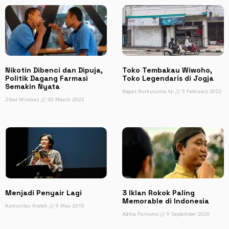
Nikotin Dibenci dan Dipuja,
Toko Tembakau Wiwoho,
Politik Dagang Farmasi
Toko Legendaris di Jogja
Semakin Nyata
Bagas Nurkusuma Aji
5 February 2022
Jibal Windiaz
20 March 2022
Menjadi Penyair Lagi
3 Iklan Rokok Paling
Memorable di Indonesia
Komunitas Kretek
9 May 2015
Aditia Purnomo
9 September 2020