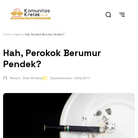
Home
»
Ragam
»
Hah, Perokok Berumur Pendek?
Hah, Perokok Berumur
Pendek?
Penulis:
Jibal Windiaz
Dipublikasikan
14/02/2017