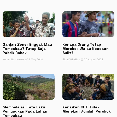
Ganjar: Bener Enggak Mau
Kenapa Orang Tetap
Tembakau? Tutup Saja
Merokok Walau Keadaan
Pabrik Rokok
Sulit?
Komunitas Kretek
4 May 2016
Jibal Windiaz
30 August 2021
Mempelajari Tata Laku
Kenaikan CHT Tidak
Pemupukan Pada Lahan
Menekan Jumlah Perokok
Tembakau