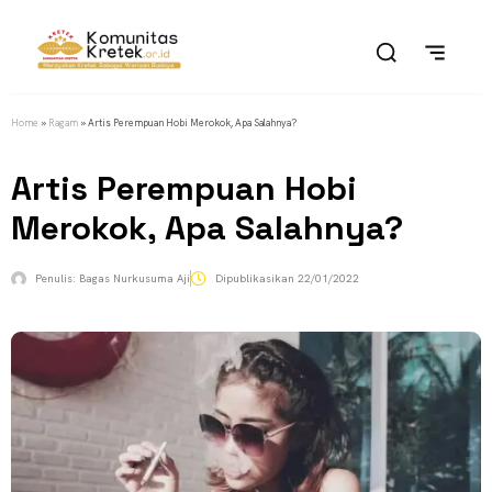
Home
»
Ragam
»
Artis Perempuan Hobi Merokok, Apa Salahnya?
Artis Perempuan Hobi
Merokok, Apa Salahnya?
Penulis:
Bagas Nurkusuma Aji
Dipublikasikan
22/01/2022