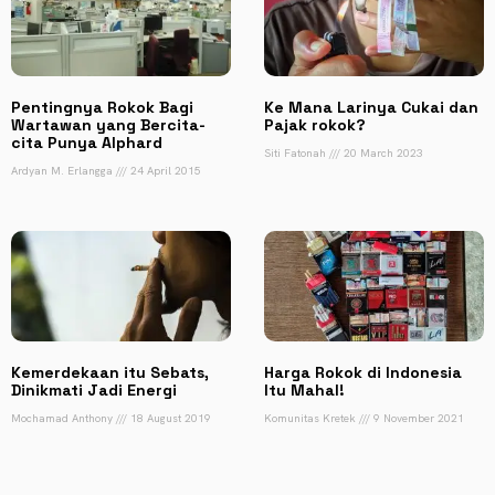
Pentingnya Rokok Bagi
Ke Mana Larinya Cukai dan
Wartawan yang Bercita-
Pajak rokok?
cita Punya Alphard
Siti Fatonah
20 March 2023
Ardyan M. Erlangga
24 April 2015
Kemerdekaan itu Sebats,
Harga Rokok di Indonesia
Dinikmati Jadi Energi
Itu Mahal!
Mochamad Anthony
18 August 2019
Komunitas Kretek
9 November 2021