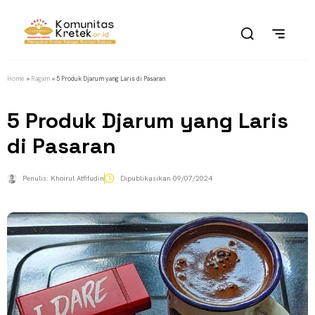
Home
»
Ragam
»
5 Produk Djarum yang Laris di Pasaran
5 Produk Djarum yang Laris
di Pasaran
Penulis:
Khoirul Atfifudin
Dipublikasikan
09/07/2024