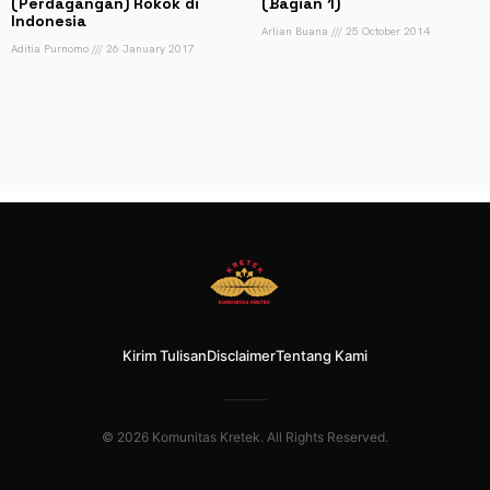
(Perdagangan) Rokok di
(Bagian 1)
Indonesia
Arlian Buana
25 October 2014
Aditia Purnomo
26 January 2017
Kirim Tulisan
Disclaimer
Tentang Kami
© 2026 Komunitas Kretek. All Rights Reserved.