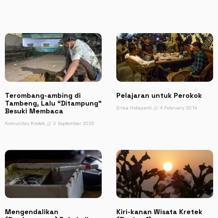
Terombang-ambing di
Pelajaran untuk Perokok
Tambeng, Lalu “Ditampung”
Erika Hidayanti
4 February 2016
Besuki Membaca
Komunitas Kretek
3 September 2025
Mengendalikan
Kiri-kanan Wisata Kretek