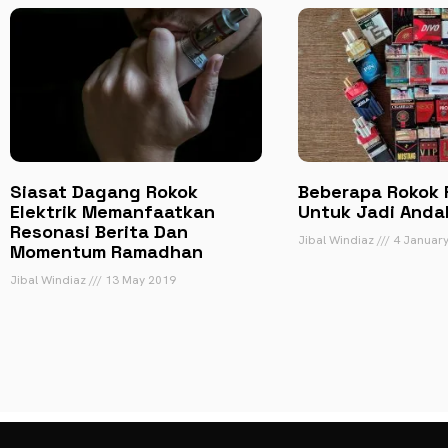
Siasat Dagang Rokok
Beberapa Rokok F
Elektrik Memanfaatkan
Untuk Jadi Andal
Resonasi Berita Dan
Jibal Windiaz
4 January
Momentum Ramadhan
Jibal Windiaz
13 May 2019