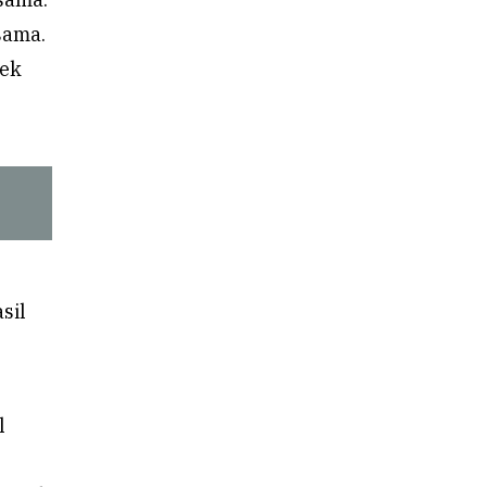
sama.
rek
sil
l