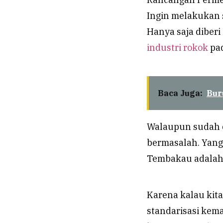
Ingin melakukan 
Hanya saja diber
industri rokok
pad
Baca Juga:
Bur
Walaupun sudah di
bermasalah. Yang 
Tembakau adalah 
Karena kalau kit
standarisasi kema