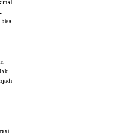
simal
.
 bisa
an
dak
njadi
rasi