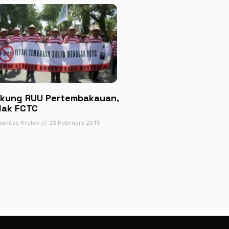
kung RUU Pertembakauan,
lak FCTC
unitas Kretek
23 February 2015