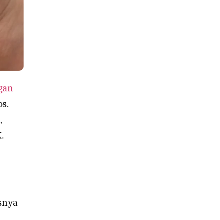
gan
s.
,
.
usnya