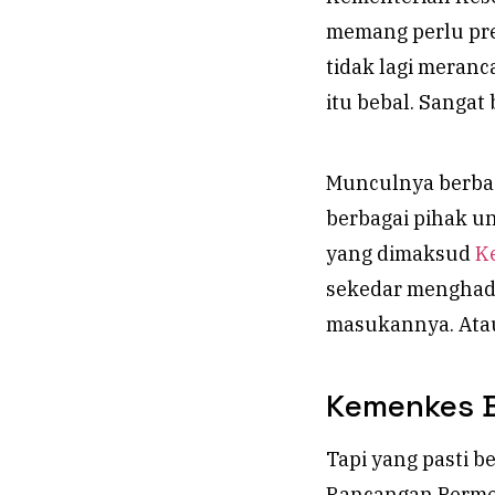
memang perlu pr
tidak lagi meran
itu bebal. Sangat 
Munculnya berba
berbagai pihak u
yang dimaksud
K
sekedar menghadi
masukannya. Atau
Kemenkes B
Tapi yang pasti b
Rancangan Perme