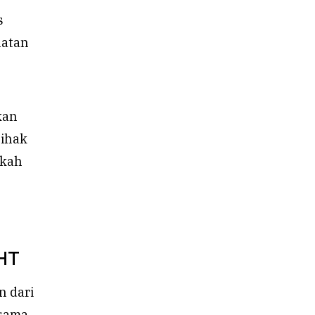
s
hatan
kan
pihak
akah
IHT
n dari
sama.