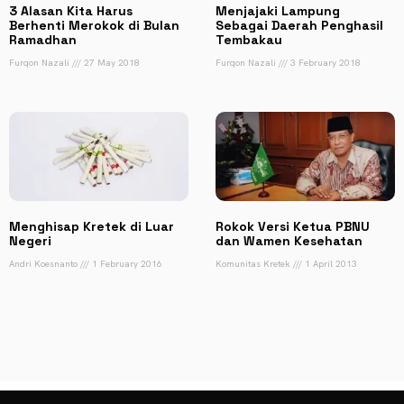
3 Alasan Kita Harus
Menjajaki Lampung
Berhenti Merokok di Bulan
Sebagai Daerah Penghasil
Ramadhan
Tembakau
Furqon Nazali
27 May 2018
Furqon Nazali
3 February 2018
Menghisap Kretek di Luar
Rokok Versi Ketua PBNU
Negeri
dan Wamen Kesehatan
Andri Koesnanto
1 February 2016
Komunitas Kretek
1 April 2013