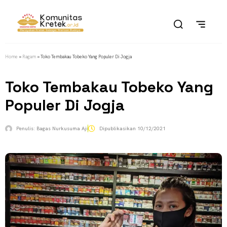
Home
»
Ragam
»
Toko Tembakau Tobeko Yang Populer Di Jogja
Toko Tembakau Tobeko Yang
Populer Di Jogja
Penulis:
Bagas Nurkusuma Aji
Dipublikasikan
10/12/2021