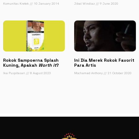
Komunitas Kretek
10 January 2014
Jibal Windiaz
9 June 2020
Rokok Sampoerna Splash
Ini Dia Merek Rokok Favorit
Kuning, Apakah
Worth it
?
Para Artis
Ika Puspitasari
8 August 2023
Mochamad Anthony
21 October 2020