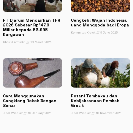
PT Djarum Mencairkan THR
Cengkeh: Wajah Indonesia
2026 Sebesar Rp147,9
yang Menggoda bagi Eropa
Miliar kepada 53.995
Komunitas Kretek
5 June 2025
Karyawan
Khoirul Atfifudin
13 March 2026
Cara Menggunakan
Petani Tembakau dan
Cangklong Rokok Dengan
Kebijaksanaan Pemkab
Benar
Gresik
Jibal Windiaz
10 January 2021
Jibal Windiaz
18 November 2021