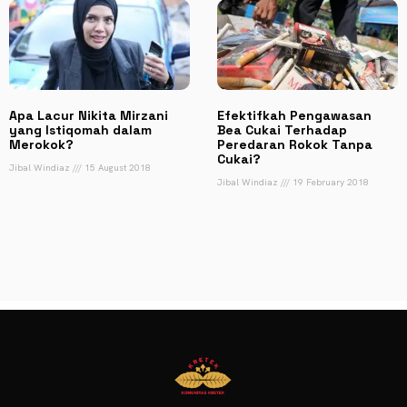
Apa Lacur Nikita Mirzani
Efektifkah Pengawasan
yang Istiqomah dalam
Bea Cukai Terhadap
Merokok?
Peredaran Rokok Tanpa
Cukai?
Jibal Windiaz
15 August 2018
Jibal Windiaz
19 February 2018