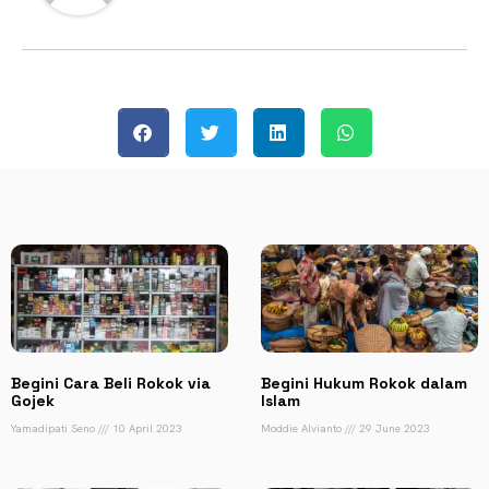
Begini Cara Beli Rokok via
Begini Hukum Rokok dalam
Gojek
Islam
Yamadipati Seno
10 April 2023
Moddie Alvianto
29 June 2023