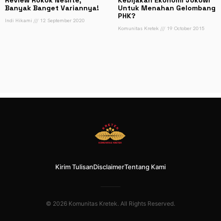
Review Rokok Neslite,
Kebijakan Ekonomi Jokowi
Banyak Banget Variannya!
Untuk Menahan Gelombang
PHK?
Indi Hikami
12 September 2020
Komunitas Kretek
19 October 2015
Kirim Tulisan
Disclaimer
Tentang Kami
© 2026 Komunitas Kretek. All Rights Reserved.